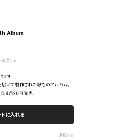
th Album
を確認する
lbum
を招いて製作された歌ものアルバム。
016年4月20日発売。
ートに入れる
通報する